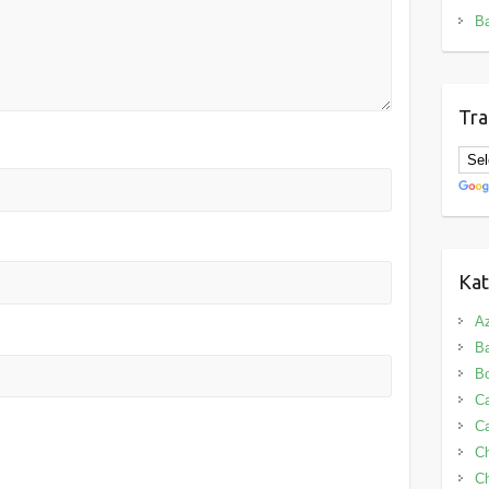
B
Tra
Kat
Az
B
B
Ca
Ca
C
Ch