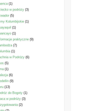
uenca
(1)
iecko w podróży
(3)
kwador
(5)
lmy Kolumbijskie
(1)
ayaquil
(1)
uancayo
(1)
formacje praktyczne
(9)
ambodża
(7)
olumbia
(1)
uchnia w Podróży
(6)
aos
(5)
ima
(1)
lezja
(6)
dellin
(9)
eru
(13)
dróż do Bogoty
(1)
aca w podróży
(3)
zygotowania
(2)
ito
(7)