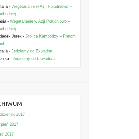
talia
-
Wegetarianie w Azji Południowo –
chodniej
asia
-
Wegetarianie w Azji Południowo –
chodniej
iadek Jurek
-
Stolica Kambodży – Phnom
enh
talia
-
Jedziemy do Ekwadoru
onika
-
Jedziemy do Ekwadoru
CHIWUM
ździernik 2017
rpień 2017
iec 2017