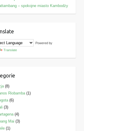
attambang – spokojne miasto Kambodży
nslate
Powered by
Translate
egorie
ja
(8)
anos Riobamba
(1)
ogota
(6)
li
(3)
rtagena
(4)
hang Mai
(3)
ile
(1)