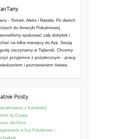
TanTany
any - Tomek, Aleks i Natalia. Po dwóch
óżach do Ameryki Południowej
anowiliśmy spakować cały dobytek i
chać na kilka miesięcy do Azji. Swoją
godę zaczynamy w Tajlandii. Chcemy
czyć przyjemne z pożytecznym - pracę
wiedzaniem i poznawaniem świata.
atnie Posty
odziękowania z Kambodży
wrót do Europy
omoc dla Kima
getarianie w Azji Południowo –
chodniej