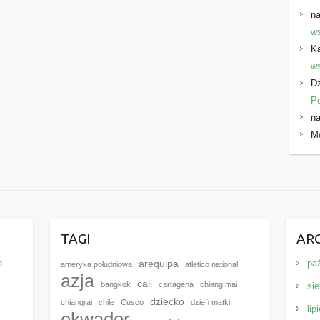
na
ws
K
ws
Dz
P
na
M
E
TAGI
AR
o –
pa
arequipa
ameryka południowa
atletico national
azja
cali
bangkok
cartagena
chiang mai
sie
dziecko
 –
chiangrai
chile
Cusco
dzień matki
lip
ekwador