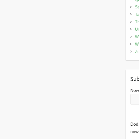
Sp
Ta
Tr
Un
W
W
Zd
Sub
Nowe
Doda
nowy