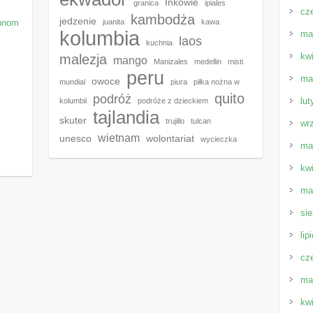
Inkowie
granica
ipiales
cz
kambodża
jedzenie
Phnom
juanita
kawa
kolumbia
ma
laos
kuchnia
kw
malezja
mango
Manizales
medellin
misti
peru
ma
owoce
mundial
piura
piłka nożna w
quito
podróż
lut
kolumbii
podróże z dzieckiem
tajlandia
skuter
trujillo
tulcan
wr
wietnam
unesco
wolontariat
wycieczka
ma
kw
ma
sie
lip
cz
ma
kw