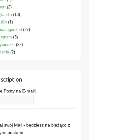
ort
(2)
jlandia
(13)
uijjo
(1)
categorized
(27)
ietnam
(5)
ycieczki
(22)
jęcia
(2)
scription
 Posty na E-mail:
j swój Mail - będziesz na bieżąco z
mi postami .