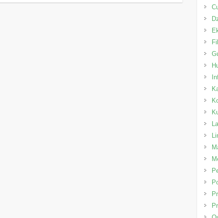
C
Dz
E
Fi
Gu
H
In
K
K
K
L
L
Ma
Me
P
Po
Pr
Pr
Qu