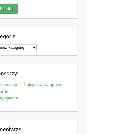
egorie
nsorzy:
onsultant - Najlepsze Kampanie
ords
EXPERTS
mentarze