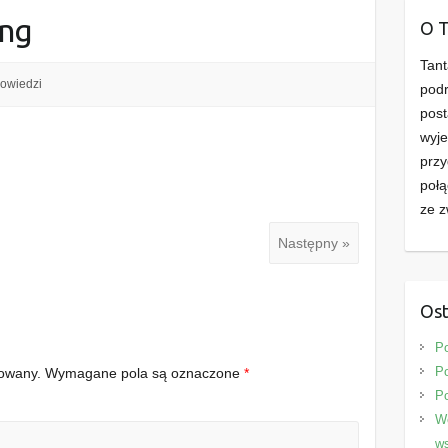
png
O 
Tant
owiedzi
podr
post
wyje
przy
połą
ze z
Następny »
Ost
P
Po
kowany.
Wymagane pola są oznaczone
*
P
We
ws