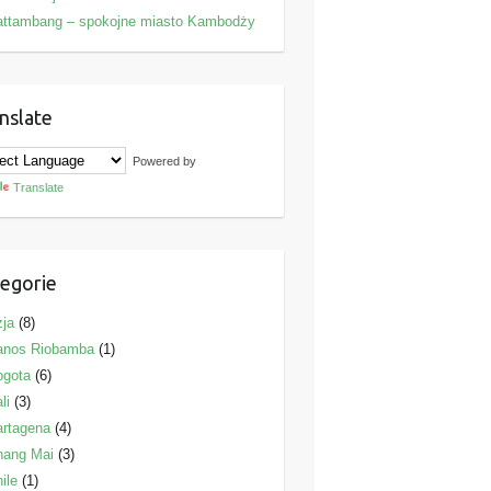
attambang – spokojne miasto Kambodży
nslate
Powered by
Translate
egorie
ja
(8)
anos Riobamba
(1)
ogota
(6)
li
(3)
rtagena
(4)
hang Mai
(3)
ile
(1)