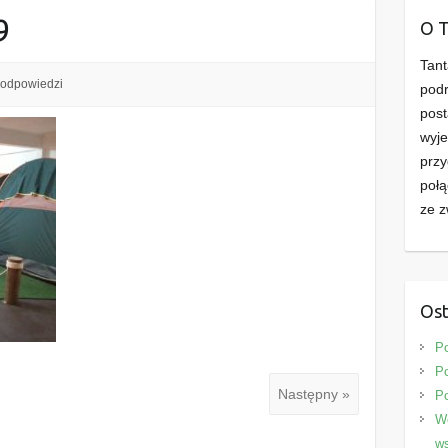
9
O 
Tant
 odpowiedzi
podr
post
wyje
przy
połą
ze z
Ost
P
Po
Następny »
P
We
ws