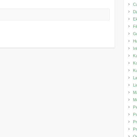
C
Dz
E
Fi
Gu
H
In
K
K
K
L
L
Ma
Me
P
Po
Pr
Pr
Qu