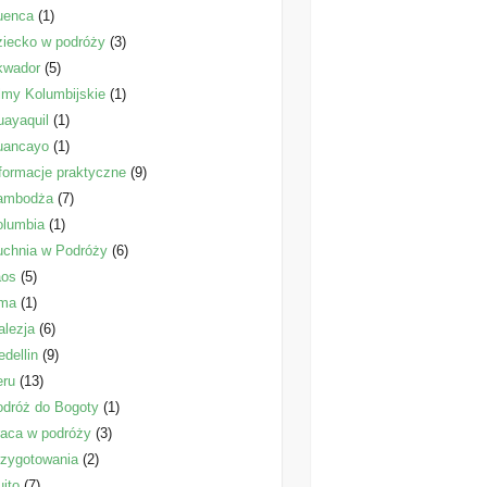
uenca
(1)
iecko w podróży
(3)
kwador
(5)
lmy Kolumbijskie
(1)
ayaquil
(1)
uancayo
(1)
formacje praktyczne
(9)
ambodża
(7)
olumbia
(1)
uchnia w Podróży
(6)
aos
(5)
ima
(1)
lezja
(6)
dellin
(9)
eru
(13)
dróż do Bogoty
(1)
aca w podróży
(3)
zygotowania
(2)
ito
(7)