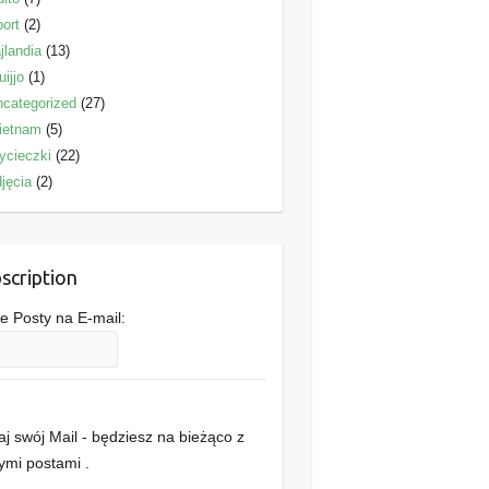
ort
(2)
jlandia
(13)
uijjo
(1)
categorized
(27)
ietnam
(5)
ycieczki
(22)
jęcia
(2)
scription
 Posty na E-mail:
j swój Mail - będziesz na bieżąco z
mi postami .