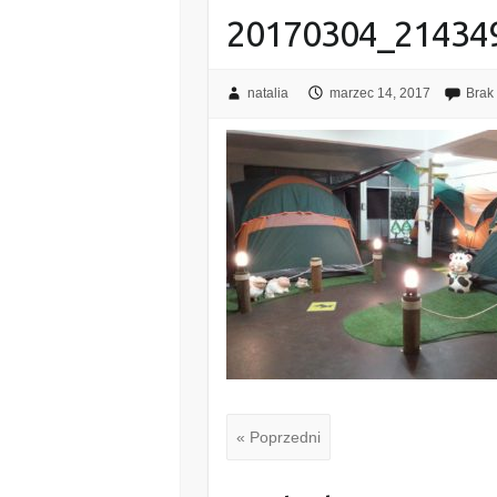
20170304_21434
natalia
marzec 14, 2017
Brak
« Poprzedni