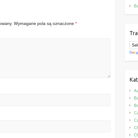
B
kowany.
Wymagane pola są oznaczone
*
Tra
Kat
Az
B
B
Ca
Ca
C
Ch