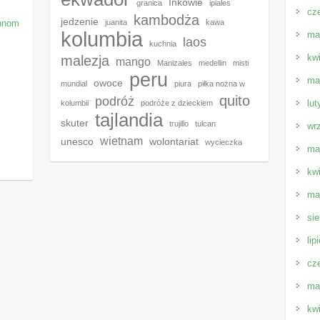
Inkowie
granica
ipiales
cz
kambodża
jedzenie
Phnom
juanita
kawa
kolumbia
ma
laos
kuchnia
kw
malezja
mango
Manizales
medellin
misti
peru
ma
owoce
mundial
piura
piłka nożna w
quito
podróż
lut
kolumbii
podróże z dzieckiem
tajlandia
skuter
trujillo
tulcan
wr
wietnam
unesco
wolontariat
wycieczka
ma
kw
ma
sie
lip
cz
ma
kw