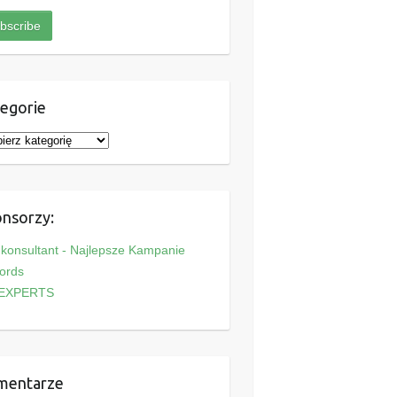
egorie
nsorzy:
onsultant - Najlepsze Kampanie
ords
EXPERTS
mentarze