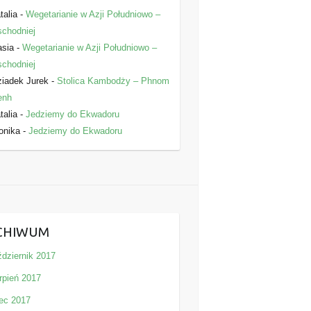
talia
-
Wegetarianie w Azji Południowo –
chodniej
asia
-
Wegetarianie w Azji Południowo –
chodniej
iadek Jurek
-
Stolica Kambodży – Phnom
enh
talia
-
Jedziemy do Ekwadoru
onika
-
Jedziemy do Ekwadoru
CHIWUM
ździernik 2017
rpień 2017
iec 2017