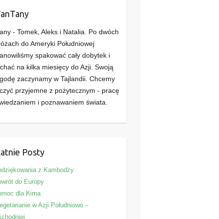
TanTany
any - Tomek, Aleks i Natalia. Po dwóch
óżach do Ameryki Południowej
anowiliśmy spakować cały dobytek i
chać na kilka miesięcy do Azji. Swoją
godę zaczynamy w Tajlandii. Chcemy
czyć przyjemne z pożytecznym - pracę
wiedzaniem i poznawaniem świata.
atnie Posty
odziękowania z Kambodży
wrót do Europy
omoc dla Kima
getarianie w Azji Południowo –
chodniej