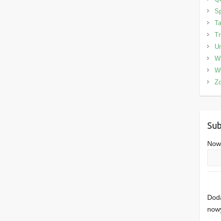
Sp
Ta
Tr
Un
W
W
Zd
Sub
Nowe
Doda
nowy