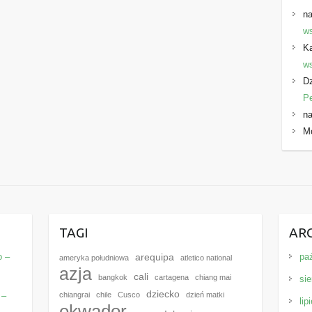
na
ws
K
ws
Dz
P
na
M
E
TAGI
AR
o –
pa
arequipa
ameryka południowa
atletico national
azja
cali
bangkok
cartagena
chiang mai
sie
dziecko
 –
chiangrai
chile
Cusco
dzień matki
lip
ekwador