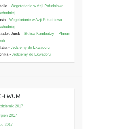
talia
-
Wegetarianie w Azji Południowo –
chodniej
asia
-
Wegetarianie w Azji Południowo –
chodniej
iadek Jurek
-
Stolica Kambodży – Phnom
enh
talia
-
Jedziemy do Ekwadoru
onika
-
Jedziemy do Ekwadoru
CHIWUM
ździernik 2017
rpień 2017
iec 2017