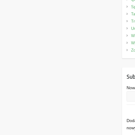
Sp
Ta
Tr
Un
W
W
Zd
Sub
Nowe
Doda
nowy