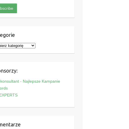
egorie
nsorzy:
onsultant - Najlepsze Kampanie
ords
EXPERTS
mentarze