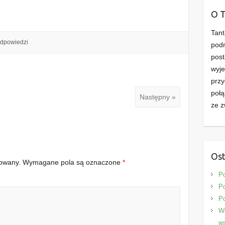
O 
Tant
odpowiedzi
podr
post
wyje
przy
połą
Następny »
ze z
Ost
kowany.
Wymagane pola są oznaczone
*
P
Po
P
We
ws