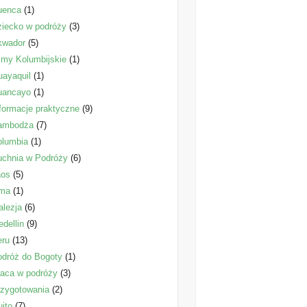
uenca
(1)
iecko w podróży
(3)
kwador
(5)
lmy Kolumbijskie
(1)
ayaquil
(1)
uancayo
(1)
formacje praktyczne
(9)
ambodża
(7)
olumbia
(1)
uchnia w Podróży
(6)
aos
(5)
ima
(1)
lezja
(6)
dellin
(9)
eru
(13)
dróż do Bogoty
(1)
aca w podróży
(3)
zygotowania
(2)
ito
(7)