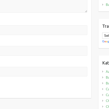
B
Tra
Kat
Az
B
B
Ca
Ca
C
Ch