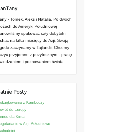
TanTany
any - Tomek, Aleks i Natalia. Po dwóch
óżach do Ameryki Południowej
anowiliśmy spakować cały dobytek i
chać na kilka miesięcy do Azji. Swoją
godę zaczynamy w Tajlandii. Chcemy
czyć przyjemne z pożytecznym - pracę
wiedzaniem i poznawaniem świata.
atnie Posty
odziękowania z Kambodży
wrót do Europy
omoc dla Kima
getarianie w Azji Południowo –
chodniej