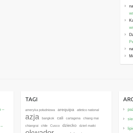
na
ws
K
ws
Dz
P
na
M
E
TAGI
AR
o –
pa
arequipa
ameryka południowa
atletico national
azja
cali
bangkok
cartagena
chiang mai
sie
dziecko
 –
chiangrai
chile
Cusco
dzień matki
lip
ekwador