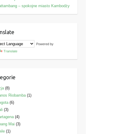
attambang – spokojne miasto Kambodży
nslate
Powered by
Translate
egorie
ja
(8)
anos Riobamba
(1)
ogota
(6)
li
(3)
rtagena
(4)
hang Mai
(3)
ile
(1)