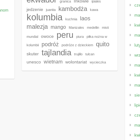
Inkowie
granica
ipiales
cz
kambodża
jedzenie
Phnom
juanita
kawa
kolumbia
ma
laos
kuchnia
kw
malezja
mango
Manizales
medellin
misti
peru
ma
owoce
mundial
piura
piłka nożna w
quito
podróż
lut
kolumbii
podróże z dzieckiem
tajlandia
skuter
trujillo
tulcan
wr
wietnam
unesco
wolontariat
wycieczka
ma
kw
ma
sie
lip
cz
ma
kw