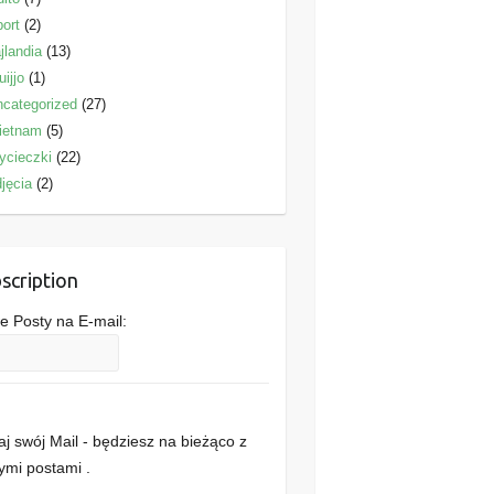
ort
(2)
jlandia
(13)
uijjo
(1)
categorized
(27)
ietnam
(5)
ycieczki
(22)
jęcia
(2)
scription
 Posty na E-mail:
j swój Mail - będziesz na bieżąco z
mi postami .