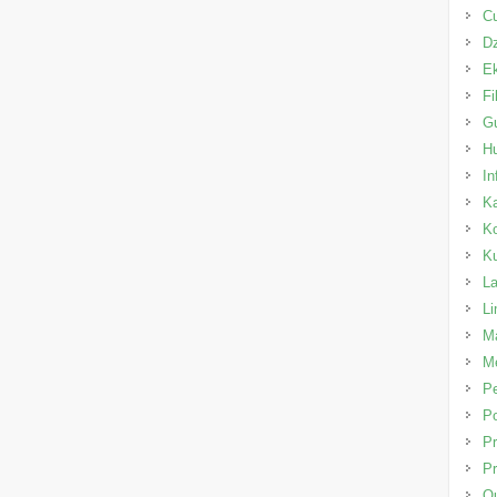
C
Dz
E
Fi
Gu
H
In
K
K
K
L
L
Ma
Me
P
Po
Pr
Pr
Qu