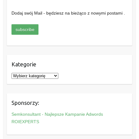
Dodaj swój Mail - będziesz na bieżąco z nowymi postami .
Kategorie
K
a
t
e
Sponsorzy:
g
o
Semkonsultant - Najlepsze Kampanie Adwords
r
ROIEXPERTS
i
e