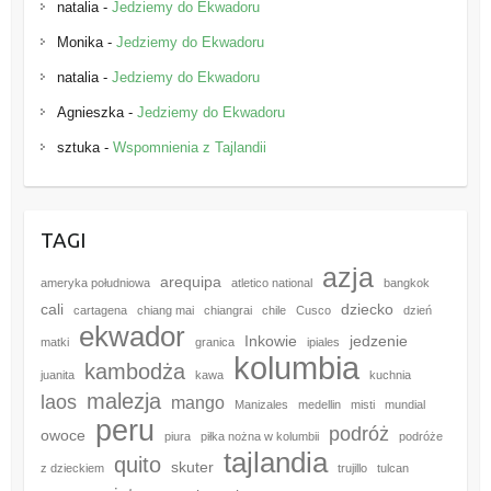
natalia
-
Jedziemy do Ekwadoru
Monika
-
Jedziemy do Ekwadoru
natalia
-
Jedziemy do Ekwadoru
Agnieszka
-
Jedziemy do Ekwadoru
sztuka
-
Wspomnienia z Tajlandii
TAGI
azja
arequipa
ameryka południowa
atletico national
bangkok
cali
dziecko
cartagena
chiang mai
chiangrai
chile
Cusco
dzień
ekwador
Inkowie
jedzenie
matki
granica
ipiales
kolumbia
kambodża
juanita
kawa
kuchnia
malezja
laos
mango
Manizales
medellin
misti
mundial
peru
podróż
owoce
piura
piłka nożna w kolumbii
podróże
tajlandia
quito
skuter
z dzieckiem
trujillo
tulcan