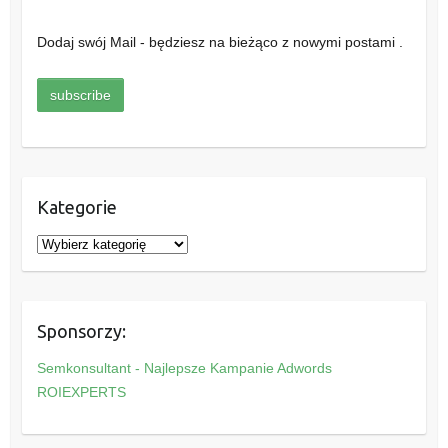
Dodaj swój Mail - będziesz na bieżąco z nowymi postami .
Kategorie
K
a
t
e
Sponsorzy:
g
o
Semkonsultant - Najlepsze Kampanie Adwords
r
ROIEXPERTS
i
e