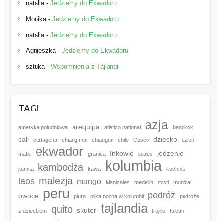
natalia
-
Jedziemy do Ekwadoru
Monika
-
Jedziemy do Ekwadoru
natalia
-
Jedziemy do Ekwadoru
Agnieszka
-
Jedziemy do Ekwadoru
sztuka
-
Wspomnienia z Tajlandii
TAGI
azja
arequipa
ameryka południowa
atletico national
bangkok
cali
dziecko
cartagena
chiang mai
chiangrai
chile
Cusco
dzień
ekwador
Inkowie
jedzenie
matki
granica
ipiales
kolumbia
kambodża
juanita
kawa
kuchnia
malezja
laos
mango
Manizales
medellin
misti
mundial
peru
podróż
owoce
piura
piłka nożna w kolumbii
podróże
tajlandia
quito
skuter
z dzieckiem
trujillo
tulcan