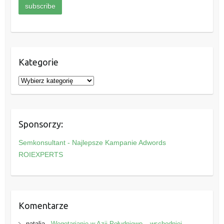
Kategorie
K
a
t
e
Sponsorzy:
g
o
Semkonsultant - Najlepsze Kampanie Adwords
r
ROIEXPERTS
i
e
Komentarze
natalia
-
Wegetarianie w Azji Południowo – wschodniej