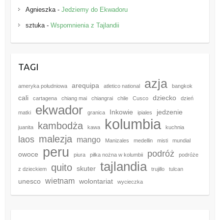
Agnieszka
-
Jedziemy do Ekwadoru
sztuka
-
Wspomnienia z Tajlandii
TAGI
azja
arequipa
ameryka południowa
atletico national
bangkok
cali
dziecko
cartagena
chiang mai
chiangrai
chile
Cusco
dzień
ekwador
Inkowie
jedzenie
matki
granica
ipiales
kolumbia
kambodża
juanita
kawa
kuchnia
malezja
laos
mango
Manizales
medellin
misti
mundial
peru
podróż
owoce
piura
piłka nożna w kolumbii
podróże
tajlandia
quito
skuter
z dzieckiem
trujillo
tulcan
wietnam
unesco
wolontariat
wycieczka