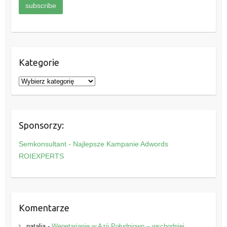
Kategorie
K
a
t
e
Sponsorzy:
g
o
Semkonsultant - Najlepsze Kampanie Adwords
r
ROIEXPERTS
i
e
Komentarze
natalia
-
Wegetarianie w Azji Południowo – wschodniej