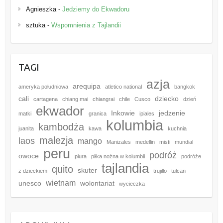
Agnieszka
-
Jedziemy do Ekwadoru
sztuka
-
Wspomnienia z Tajlandii
TAGI
azja
arequipa
ameryka południowa
atletico national
bangkok
cali
dziecko
cartagena
chiang mai
chiangrai
chile
Cusco
dzień
ekwador
Inkowie
jedzenie
matki
granica
ipiales
kolumbia
kambodża
juanita
kawa
kuchnia
malezja
laos
mango
Manizales
medellin
misti
mundial
peru
podróż
owoce
piura
piłka nożna w kolumbii
podróże
tajlandia
quito
skuter
z dzieckiem
trujillo
tulcan
wietnam
unesco
wolontariat
wycieczka