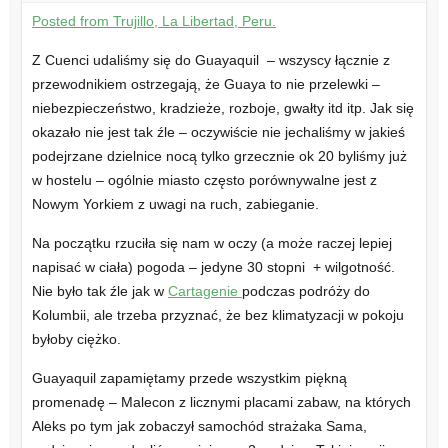
Posted from Trujillo, La Libertad, Peru.
Z Cuenci udaliśmy się do Guayaquil – wszyscy łącznie z
przewodnikiem ostrzegają, że Guaya to nie przelewki –
niebezpieczeństwo, kradzieże, rozboje, gwałty itd itp. Jak się
okazało nie jest tak źle – oczywiście nie jechaliśmy w jakieś
podejrzane dzielnice nocą tylko grzecznie ok 20 byliśmy już
w hostelu – ogólnie miasto często porównywalne jest z
Nowym Yorkiem z uwagi na ruch, zabieganie.
Na początku rzuciła się nam w oczy (a może raczej lepiej
napisać w ciała) pogoda – jedyne 30 stopni + wilgotność.
Nie było tak źle jak w
Cartagenie
podczas podróży do
Kolumbii, ale trzeba przyznać, że bez klimatyzacji w pokoju
byłoby ciężko.
Guayaquil zapamiętamy przede wszystkim piękną
promenadę – Malecon z licznymi placami zabaw, na których
Aleks po tym jak zobaczył samochód strażaka Sama,