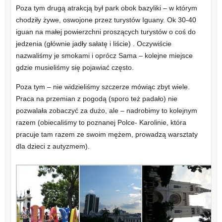
Poza tym drugą atrakcją był park obok bazyliki – w którym
chodziły żywe, oswojone przez turystów Iguany. Ok 30-40
iguan na małej powierzchni proszących turystów o coś do
jedzenia (głównie jadły sałatę i liście) . Oczywiście
nazwaliśmy je smokami i oprócz Sama – kolejne miejsce
gdzie musieliśmy się pojawiać często.
Poza tym – nie widzieliśmy szczerze mówiąc zbyt wiele.
Praca na przemian z pogodą (sporo też padało) nie
pozwalała zobaczyć za dużo, ale – nadrobimy to kolejnym
razem (obiecaliśmy to poznanej Polce- Karolinie, która
pracuje tam razem ze swoim mężem, prowadzą warsztaty
dla dzieci z autyzmem).