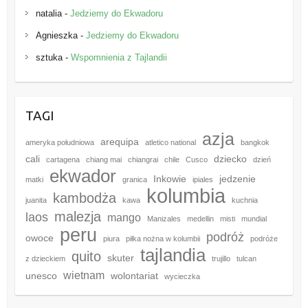
natalia
-
Jedziemy do Ekwadoru
Agnieszka
-
Jedziemy do Ekwadoru
sztuka
-
Wspomnienia z Tajlandii
TAGI
azja
arequipa
ameryka południowa
atletico national
bangkok
cali
dziecko
cartagena
chiang mai
chiangrai
chile
Cusco
dzień
ekwador
Inkowie
jedzenie
matki
granica
ipiales
kolumbia
kambodża
juanita
kawa
kuchnia
malezja
laos
mango
Manizales
medellin
misti
mundial
peru
podróż
owoce
piura
piłka nożna w kolumbii
podróże
tajlandia
quito
skuter
z dzieckiem
trujillo
tulcan
wietnam
unesco
wolontariat
wycieczka