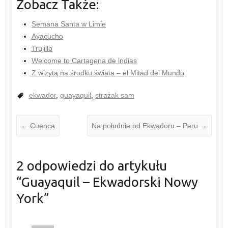
Zobacz Także:
Semana Santa w Limie
Ayacucho
Trujillo
Welcome to Cartagena de indias
Z wizytą na środku świata – el Mitad del Mundo
ekwador
,
guayaquil
,
strażak sam
←
Cuenca
Na południe od Ekwadoru – Peru
→
2 odpowiedzi do artykułu
“
Guayaquil – Ekwadorski Nowy
York
”