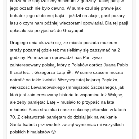
codziennie spędzaliśmy minimum 2 godziny. Takiej pasji w
jego oczach nie było dawno. W sumie czuł się prawie jak
bohater jego ulubionej bajki – jeździł na akcje, gasił pożary
lasu o czym nam później wieczorami opowiadał. Dla tej pasji
opłacało się przyjechać do Guayaquil.
Drugiego dnia okazało się, że miasto posiada muzeum
straży pożarnej gdzie też musieliśmy się zatrzymać na 2
godziny. Po muzeum oprowadził nas Pan żywo
zainteresowany polską, który z Polaków oprócz Juana Pablo
II znał też… Grzegorza Latę 😀 . W sumie czasem można
natrafić na takie kwiatki. Wszyscy tutaj kojarzą Papieża,
większość Lewandowskiego (mniejszość Szczęsnego), jak
ktoś jest zainteresowany historia to wspomina też Wałęsę,
ale żeby pamiętać Latę – musiało to przypaść na lata
młodości Pana strażaka i nasze sukcesy piłkarskie w latach
70. Z ciekawostek pamiętam do dzisiaj jak na wulkanie
Santa Isabela przewodnik zaczął wymieniać mi wszystkich
polskich himalaistów 🙂