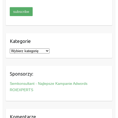
Kategorie
K
a
t
e
Sponsorzy:
g
o
Semkonsultant - Najlepsze Kampanie Adwords
r
ROIEXPERTS
i
e
Komentarze