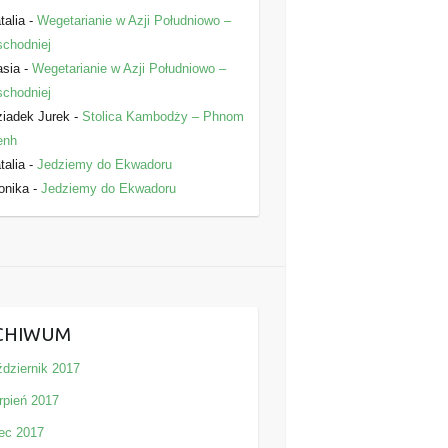
talia
-
Wegetarianie w Azji Południowo –
chodniej
asia
-
Wegetarianie w Azji Południowo –
chodniej
iadek Jurek
-
Stolica Kambodży – Phnom
enh
talia
-
Jedziemy do Ekwadoru
onika
-
Jedziemy do Ekwadoru
CHIWUM
ździernik 2017
rpień 2017
iec 2017