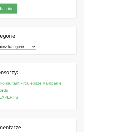
egorie
nsorzy:
onsultant - Najlepsze Kampanie
ords
EXPERTS
mentarze