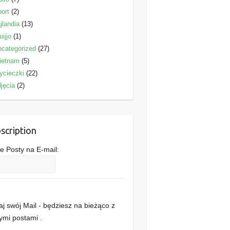
ort
(2)
jlandia
(13)
uijjo
(1)
categorized
(27)
ietnam
(5)
ycieczki
(22)
jęcia
(2)
scription
 Posty na E-mail:
j swój Mail - będziesz na bieżąco z
mi postami .