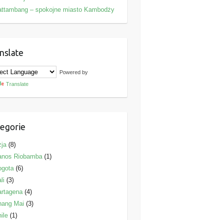
attambang – spokojne miasto Kambodży
nslate
Powered by
Translate
egorie
ja
(8)
anos Riobamba
(1)
ogota
(6)
li
(3)
rtagena
(4)
hang Mai
(3)
ile
(1)