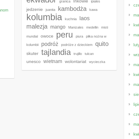
Inkowie
granica
ipiales
cz
kambodża
jedzenie
Phnom
juanita
kawa
kolumbia
ma
laos
kuchnia
kw
malezja
mango
Manizales
medellin
misti
peru
ma
owoce
mundial
piura
piłka nożna w
quito
podróż
lut
kolumbii
podróże z dzieckiem
tajlandia
skuter
trujillo
tulcan
wr
wietnam
unesco
wolontariat
wycieczka
ma
kw
ma
sie
lip
cz
ma
kw