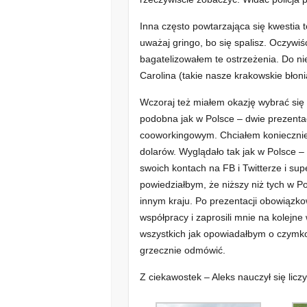
Inna często powtarzająca się kwestia t
uważaj gringo, bo się spalisz. Oczywiś
bagatelizowałem te ostrzeżenia. Do n
Carolina (takie nasze krakowskie błoni
Wczoraj też miałem okazję wybrać się 
podobna jak w Polsce – dwie prezenta
cooworkingowym. Chciałem koniecznie
dolarów. Wyglądało tak jak w Polsce –
swoich kontach na FB i Twitterze i sup
powiedziałbym, że niższy niż tych w P
innym kraju. Po prezentacji obowiązk
współpracy i zaprosili mnie na kolejne
wszystkich jak opowiadałbym o czymk
grzecznie odmówić.
Z ciekawostek – Aleks nauczył się licz