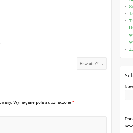
Sp
Ta
Tr
Un
W
W
e
Zd
Ekwador?
→
Sub
Nowe
kowany.
Wymagane pola są oznaczone
*
Doda
nowy