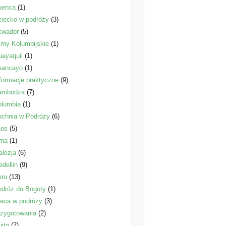
uenca
(1)
iecko w podróży
(3)
kwador
(5)
lmy Kolumbijskie
(1)
ayaquil
(1)
uancayo
(1)
formacje praktyczne
(9)
ambodża
(7)
olumbia
(1)
uchnia w Podróży
(6)
aos
(5)
ima
(1)
lezja
(6)
dellin
(9)
eru
(13)
dróż do Bogoty
(1)
aca w podróży
(3)
zygotowania
(2)
ito
(7)