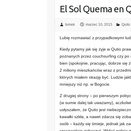
El Sol Quema en 
tomek
marzec 10, 2015
Quito
Lubię rozmawiać z przypadkowymi lud
Kiedy pytamy jak się żyje w Qutio pra
poznanych przez couchsurfing czy po 
bien (spokojnie, pracując, dobrze się
2 miliony mieszkańców wraz z przedmie
których miałem okazję być. Ludzie jak
mniejszy niż np. w Bogocie.
Z drugiej strony – po pierwszym pobyc
(w sumie dalej tak uważamy), aczkolwie
usłyszałem, że Quito jest niebezpiecz
kawałki szkła, a nawet zdarza się zoba
osób – każdy się śmieje, jednak jak z
rzeczywiście zobaczyć. Widać policja p