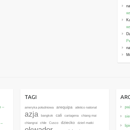
na
ws
K
ws
Dz
P
na
M
E
TAGI
AR
o –
pa
arequipa
ameryka południowa
atletico national
azja
cali
bangkok
cartagena
chiang mai
sie
dziecko
 –
chiangrai
chile
Cusco
dzień matki
lip
ekwador