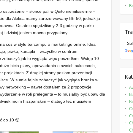
B
o ostrzeżenie – słońce pali w Quito niemiłosiernie –
cie dla Aleksa mamy zarezerwowany filtr 50, jednak ja
iedawna. Ostatnio spędziliśmy 2-3 godziny w parku
Tra
a) i dzisiaj jestem mocno przypalony..
na coś w stylu barcampu o marketingu online. Idea
cje, piwko, kanapki – wszystko w centrum
 zobaczyć jak to wygląda więc poszedłem. Wstęp 10
 dużo bicia piany, opowiadania o swoich sukcesach,
er projektach. Z drugiej strony poziom prezentacji
Kat
olsce. W sumie fajnie zobaczyć jak wygląda branża w
owy networking – nawet dostałem ze 2 propozycje
Az
 wydarzenie w roli prelegenta – to musiałby być ubaw dla
B
olwiek moim hiszpańskim – dlatego też musiałem
B
Ca
Ca
yć do 10 🙂
C
Ch