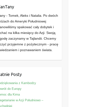
TanTany
any - Tomek, Aleks i Natalia. Po dwóch
óżach do Ameryki Południowej
anowiliśmy spakować cały dobytek i
chać na kilka miesięcy do Azji. Swoją
godę zaczynamy w Tajlandii. Chcemy
czyć przyjemne z pożytecznym - pracę
wiedzaniem i poznawaniem świata.
atnie Posty
odziękowania z Kambodży
wrót do Europy
omoc dla Kima
getarianie w Azji Południowo –
chodniej