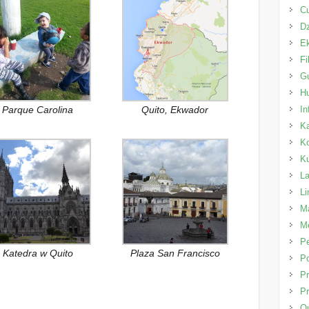
C
Dz
E
Fi
Gu
H
Parque Carolina
Quito, Ekwador
In
K
K
K
L
L
Ma
Me
P
Katedra w Quito
Plaza San Francisco
Po
Pr
Pr
Qu