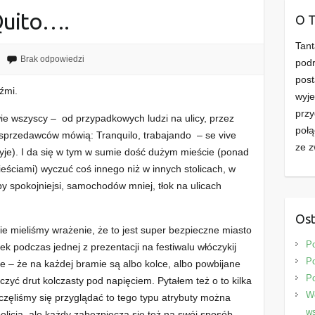
Quito….
O 
Tant
Brak odpowiedzi
podr
post
źmi.
wyje
przy
wie wszyscy – od przypadkowych ludzi na ulicy, przez
połą
sprzedawców mówią: Tranquilo, trabajando – se vive
ze z
 żyje). I da się w tym w sumie dość dużym mieście (ponad
ściami) wyczuć coś innego niż w innych stolicach, w
by spokojniejsi, samochodów mniej, tłok na ulicach
Ost
ie mieliśmy wrażenie, że to jest super bezpieczne miasto
P
k podczas jednej z prezentacji na festiwalu włóczykij
Po
ne – że na każdej bramie są albo kolce, albo powbijane
P
czyć drut kolczasty pod napięciem. Pytałem też o to kilka
We
aczęliśmy się przyglądać to tego typu atrybuty można
ws
olicją, ale każdy zabezpiecza się też na swój sposób.