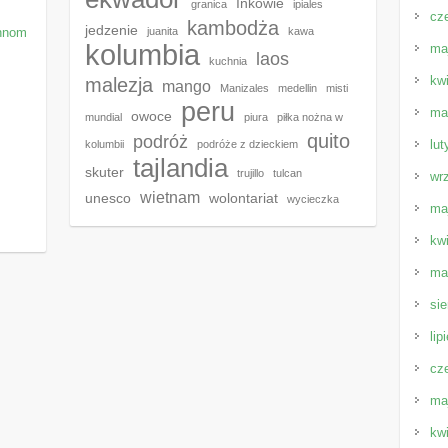
Inkowie
granica
ipiales
cz
kambodża
jedzenie
Phnom
juanita
kawa
kolumbia
ma
laos
kuchnia
kw
malezja
mango
Manizales
medellin
misti
peru
ma
owoce
mundial
piura
piłka nożna w
quito
podróż
lut
kolumbii
podróże z dzieckiem
tajlandia
skuter
trujillo
tulcan
wr
wietnam
unesco
wolontariat
wycieczka
ma
kw
ma
sie
lip
cz
ma
kw