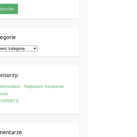
egorie
nsorzy:
onsultant - Najlepsze Kampanie
ords
EXPERTS
mentarze