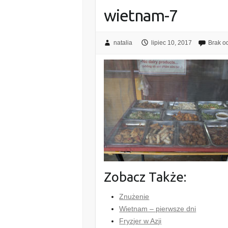
wietnam-7
natalia
lipiec 10, 2017
Brak o
Zobacz Także:
Znużenie
Wietnam – pierwsze dni
Fryzjer w Azji