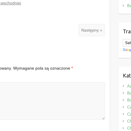
 wschodniej
B
Następny »
Tra
kowany.
Wymagane pola są oznaczone
*
Kat
Az
B
B
Ca
Ca
C
Ch