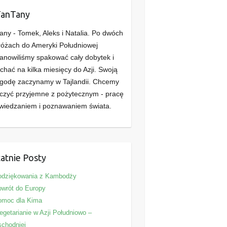
TanTany
any - Tomek, Aleks i Natalia. Po dwóch
óżach do Ameryki Południowej
anowiliśmy spakować cały dobytek i
chać na kilka miesięcy do Azji. Swoją
godę zaczynamy w Tajlandii. Chcemy
czyć przyjemne z pożytecznym - pracę
wiedzaniem i poznawaniem świata.
atnie Posty
odziękowania z Kambodży
wrót do Europy
omoc dla Kima
getarianie w Azji Południowo –
chodniej