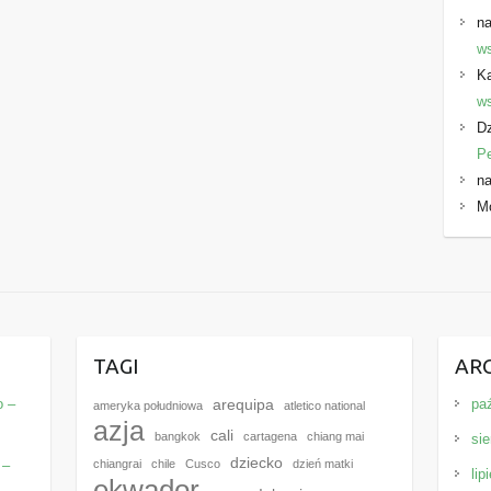
na
ws
K
ws
Dz
P
na
M
E
TAGI
AR
o –
pa
arequipa
ameryka południowa
atletico national
azja
cali
bangkok
cartagena
chiang mai
sie
dziecko
 –
chiangrai
chile
Cusco
dzień matki
lip
ekwador