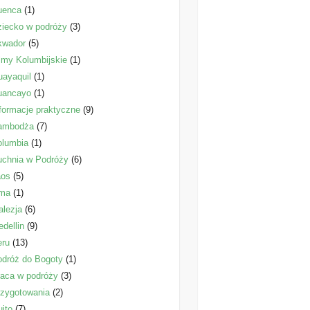
uenca
(1)
iecko w podróży
(3)
kwador
(5)
lmy Kolumbijskie
(1)
ayaquil
(1)
uancayo
(1)
formacje praktyczne
(9)
ambodża
(7)
olumbia
(1)
uchnia w Podróży
(6)
aos
(5)
ima
(1)
lezja
(6)
dellin
(9)
eru
(13)
dróż do Bogoty
(1)
aca w podróży
(3)
zygotowania
(2)
ito
(7)