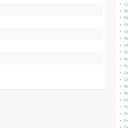
C
Dz
E
Fi
Gu
H
In
K
K
K
L
L
Ma
Me
P
Po
Pr
Pr
Qu