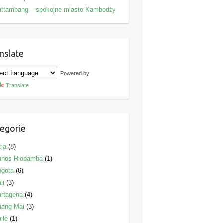
attambang – spokojne miasto Kambodży
nslate
Powered by
Translate
egorie
ja
(8)
anos Riobamba
(1)
ogota
(6)
li
(3)
rtagena
(4)
hang Mai
(3)
ile
(1)