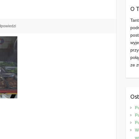
O 
Tant
dpowiedzi
podr
post
wyje
przy
połą
ze z
Ost
P
Po
P
We
ws