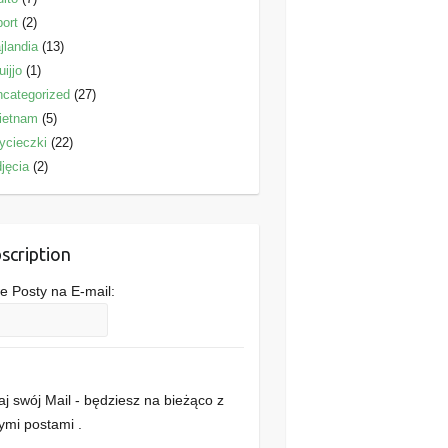
ort
(2)
jlandia
(13)
uijjo
(1)
categorized
(27)
ietnam
(5)
ycieczki
(22)
jęcia
(2)
scription
 Posty na E-mail:
j swój Mail - będziesz na bieżąco z
mi postami .