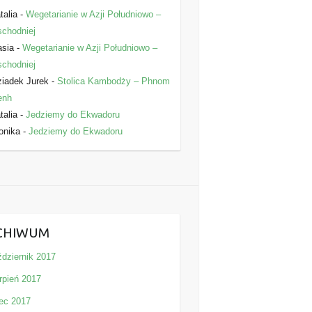
talia
-
Wegetarianie w Azji Południowo –
chodniej
asia
-
Wegetarianie w Azji Południowo –
chodniej
iadek Jurek
-
Stolica Kambodży – Phnom
enh
talia
-
Jedziemy do Ekwadoru
onika
-
Jedziemy do Ekwadoru
CHIWUM
ździernik 2017
rpień 2017
iec 2017