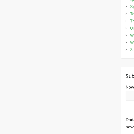
Sp
Ta
Tr
Un
W
W
Zd
Sub
Nowe
Doda
nowy