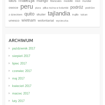
malezja
laos
mango
Manizales
medellin
misti
mundial
peru
podróż
owoce
piura
piłka nożna w kolumbii
podróże
tajlandia
quito
skuter
z dzieckiem
trujillo
tulcan
wietnam
unesco
wolontariat
wycieczka
ARCHIWUM
październik 2017
sierpień 2017
lipiec 2017
czerwiec 2017
maj 2017
kwiecień 2017
marzec 2017
luty 2017