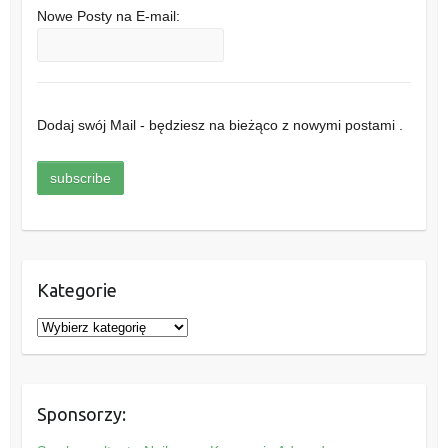
Nowe Posty na E-mail:
Dodaj swój Mail - będziesz na bieżąco z nowymi postami .
Kategorie
K
a
t
e
Sponsorzy:
g
o