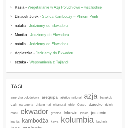
Kasia
-
Wegetarianie w Azji Południowo – wschodniej
Dziadek Jurek
-
Stolica Kambodży – Phnom Penh
natalia
-
Jedziemy do Ekwadoru
Monika
-
Jedziemy do Ekwadoru
natalia
-
Jedziemy do Ekwadoru
Agnieszka
-
Jedziemy do Ekwadoru
sztuka
-
Wspomnienia z Tajlandii
TAGI
azja
arequipa
ameryka południowa
atletico national
bangkok
cali
dziecko
cartagena
chiang mai
chiangrai
chile
Cusco
dzień
ekwador
Inkowie
jedzenie
matki
granica
ipiales
kolumbia
kambodża
juanita
kawa
kuchnia