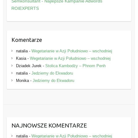
Semkonsultant - Najlepsze Kampanie Adwords
r
ROIEXPERTS
i
e
Komentarze
natalia
-
Wegetarianie w Azji Południowo – wschodniej
Kasia
-
Wegetarianie w Azji Południowo – wschodniej
Dziadek Jurek
-
Stolica Kambodży – Phnom Penh
natalia
-
Jedziemy do Ekwadoru
Monika
-
Jedziemy do Ekwadoru
NAJNOWSZE KOMENTARZE
natalia
-
Wegetarianie w Azji Południowo – wschodniej