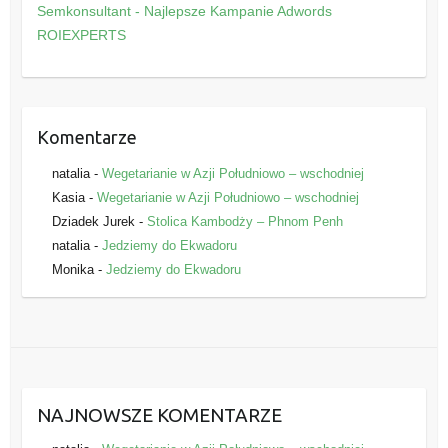
o
Semkonsultant - Najlepsze Kampanie Adwords
r
ROIEXPERTS
i
e
Komentarze
natalia
-
Wegetarianie w Azji Południowo – wschodniej
Kasia
-
Wegetarianie w Azji Południowo – wschodniej
Dziadek Jurek
-
Stolica Kambodży – Phnom Penh
natalia
-
Jedziemy do Ekwadoru
Monika
-
Jedziemy do Ekwadoru
NAJNOWSZE KOMENTARZE