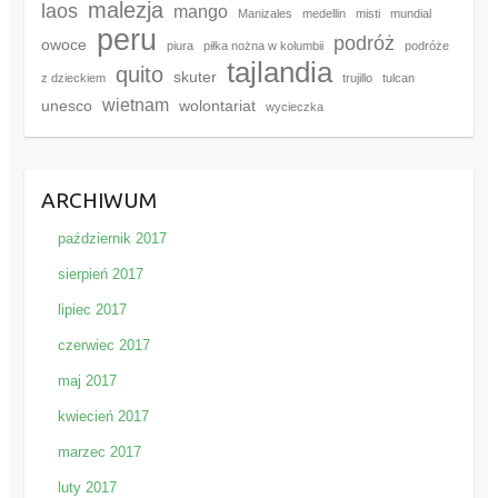
malezja
laos
mango
Manizales
medellin
misti
mundial
peru
podróż
owoce
piura
piłka nożna w kolumbii
podróże
tajlandia
quito
skuter
z dzieckiem
trujillo
tulcan
wietnam
unesco
wolontariat
wycieczka
ARCHIWUM
październik 2017
sierpień 2017
lipiec 2017
czerwiec 2017
maj 2017
kwiecień 2017
marzec 2017
luty 2017