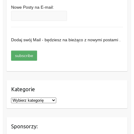
Nowe Posty na E-mail:
Dodaj swój Mail - będziesz na bieżąco z nowymi postami .
Kategorie
K
a
t
e
Sponsorzy:
g