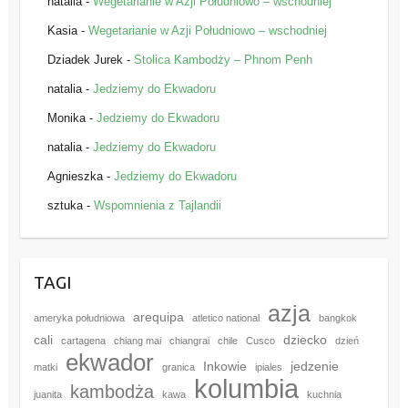
natalia
-
Wegetarianie w Azji Południowo – wschodniej
Kasia
-
Wegetarianie w Azji Południowo – wschodniej
Dziadek Jurek
-
Stolica Kambodży – Phnom Penh
natalia
-
Jedziemy do Ekwadoru
Monika
-
Jedziemy do Ekwadoru
natalia
-
Jedziemy do Ekwadoru
Agnieszka
-
Jedziemy do Ekwadoru
sztuka
-
Wspomnienia z Tajlandii
TAGI
azja
arequipa
ameryka południowa
atletico national
bangkok
cali
dziecko
cartagena
chiang mai
chiangrai
chile
Cusco
dzień
ekwador
Inkowie
jedzenie
matki
granica
ipiales
kolumbia
kambodża
juanita
kawa
kuchnia