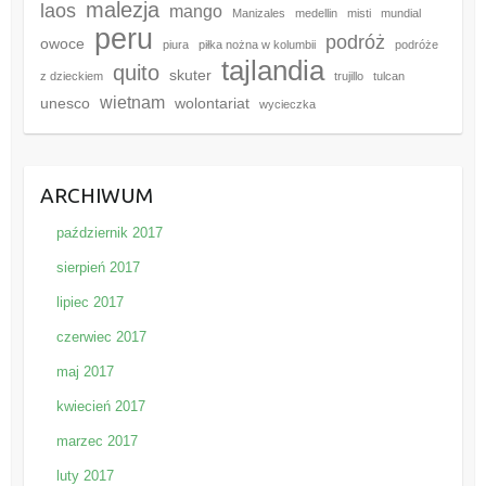
malezja
laos
mango
Manizales
medellin
misti
mundial
peru
podróż
owoce
piura
piłka nożna w kolumbii
podróże
tajlandia
quito
skuter
z dzieckiem
trujillo
tulcan
wietnam
unesco
wolontariat
wycieczka
ARCHIWUM
październik 2017
sierpień 2017
lipiec 2017
czerwiec 2017
maj 2017
kwiecień 2017
marzec 2017
luty 2017