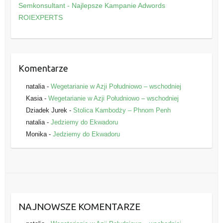
o
Semkonsultant - Najlepsze Kampanie Adwords
r
ROIEXPERTS
i
e
Komentarze
natalia
-
Wegetarianie w Azji Południowo – wschodniej
Kasia
-
Wegetarianie w Azji Południowo – wschodniej
Dziadek Jurek
-
Stolica Kambodży – Phnom Penh
natalia
-
Jedziemy do Ekwadoru
Monika
-
Jedziemy do Ekwadoru
NAJNOWSZE KOMENTARZE