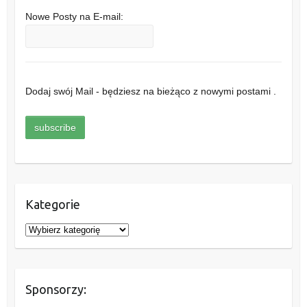
Nowe Posty na E-mail:
Dodaj swój Mail - będziesz na bieżąco z nowymi postami .
Kategorie
K
a
t
e
Sponsorzy:
g