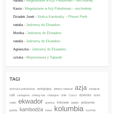
natalia
-
Wegetarianie w Azji Południowo – wschodniej
Kasia
-
Wegetarianie w Azji Południowo – wschodniej
Dziadek Jurek
-
Stolica Kambodży – Phnom Penh
natalia
-
Jedziemy do Ekwadoru
Monika
-
Jedziemy do Ekwadoru
natalia
-
Jedziemy do Ekwadoru
Agnieszka
-
Jedziemy do Ekwadoru
sztuka
-
Wspomnienia z Tajlandii
TAGI
azja
arequipa
ameryka południowa
atletico national
bangkok
cali
dziecko
cartagena
chiang mai
chiangrai
chile
Cusco
dzień
ekwador
Inkowie
jedzenie
matki
granica
ipiales
kolumbia
kambodża
juanita
kawa
kuchnia