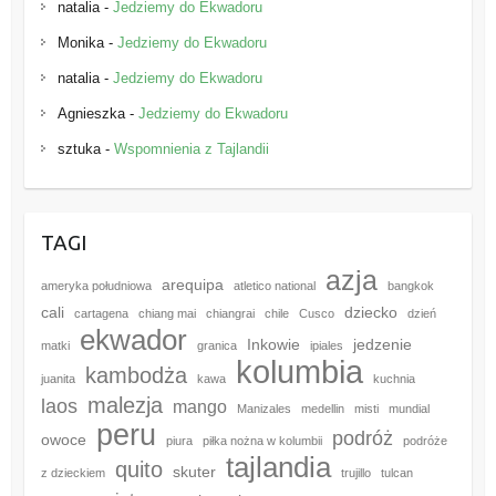
natalia
-
Jedziemy do Ekwadoru
Monika
-
Jedziemy do Ekwadoru
natalia
-
Jedziemy do Ekwadoru
Agnieszka
-
Jedziemy do Ekwadoru
sztuka
-
Wspomnienia z Tajlandii
TAGI
azja
arequipa
ameryka południowa
atletico national
bangkok
cali
dziecko
cartagena
chiang mai
chiangrai
chile
Cusco
dzień
ekwador
Inkowie
jedzenie
matki
granica
ipiales
kolumbia
kambodża
juanita
kawa
kuchnia
malezja
laos
mango
Manizales
medellin
misti
mundial
peru
podróż
owoce
piura
piłka nożna w kolumbii
podróże
tajlandia
quito
skuter
z dzieckiem
trujillo
tulcan