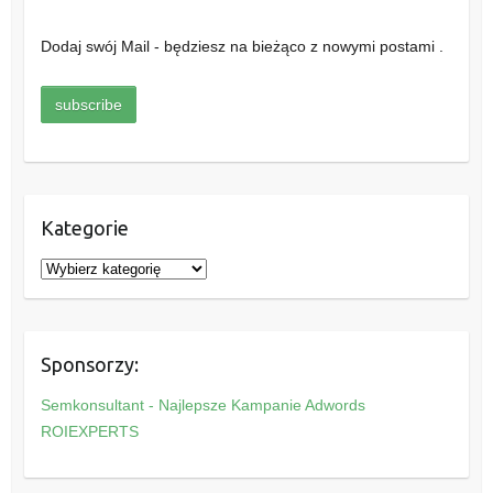
Dodaj swój Mail - będziesz na bieżąco z nowymi postami .
Kategorie
K
a
t
e
Sponsorzy:
g
o
Semkonsultant - Najlepsze Kampanie Adwords
r
ROIEXPERTS
i
e